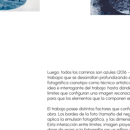
Luego, todos los caminos son azules (2016 -
trabajos que se desarrollan profundizando e
fotográfica cianotipo como técnica artístic
idea e interrogante del trabajo: hasta dón
límites que configuran una imagen reconoc
para que los elementos que la componen ent
El trabajo posee distintos factores que con
obra. Los bordes de la foto (tamaño del neg
aplica la emulsión fotográfica, y las dimens
Esta interacción entre límites, imagen pro
dejar de exigir a la fotografía ser un reflej