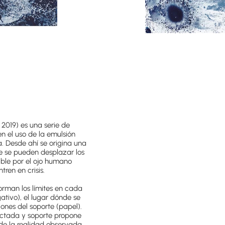
 2019) es una serie de
n el uso de la emulsión
a. Desde ahí se origina una
de se pueden desplazar los
ible por el ojo humano
ren en crisis.
forman los límites en cada
ativo), el lugar dónde se
iones del soporte (papel).
yectada y soporte propone
o de la realidad observada.