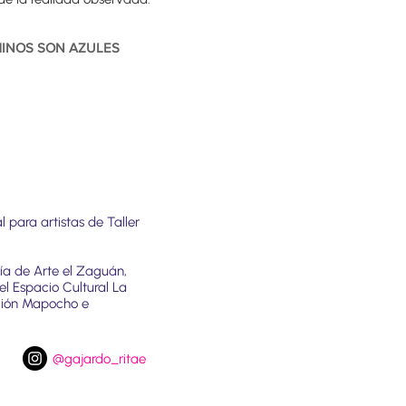
AMINOS SON AZULES
 para artistas de Taller
ía de Arte el Zaguán,
el Espacio Cultural La
ación Mapocho e
@gajardo_ritae